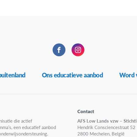
Facebook
Instagram
buitenland
Ons educatieve aanbod
Word v
Contact
isatie die actief
AFS Low Lands vzw – Sticht
amma’s, een educatief aanbod
Hendrik Consciencestraat 52
n onderwijsondersteuning.
2800 Mechelen, België