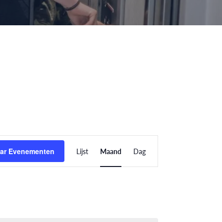
Evenement
ar Evenementen
Lijst
Maand
Dag
weergaven
navigatie