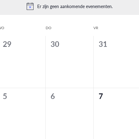
Er zijn geen aankomende evenementen.
Bericht
WO
DO
VR
0
0
0
29
30
31
,
evenementen,
evenementen,
evenemente
0
0
0
5
6
7
,
evenementen,
evenementen,
evenemente