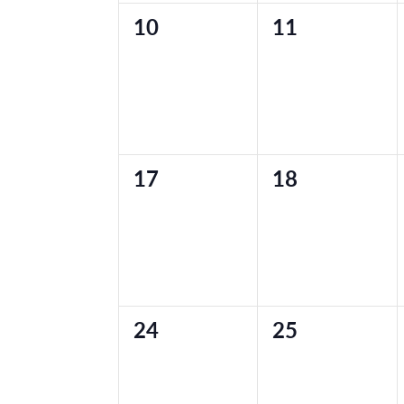
0
0
10
11
evenementen,
evenementen
0
0
17
18
evenementen,
evenementen
0
0
24
25
evenementen,
evenementen