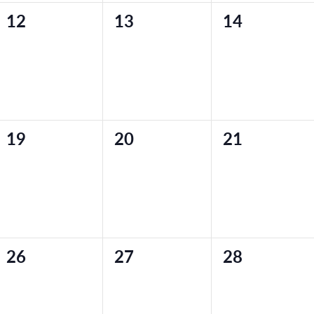
0
0
0
12
13
14
,
evenementen,
evenementen,
evenemente
0
0
0
19
20
21
,
evenementen,
evenementen,
evenemente
0
0
0
26
27
28
,
evenementen,
evenementen,
evenemente