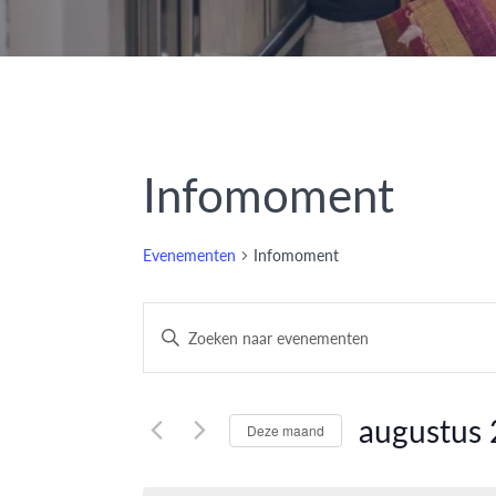
Infomoment
Evenementen
Infomoment
Evenementen
Vul
een
Zoeken
keyword
en
in.
augustus
Deze maand
Zoek
weergeven
Selecteer
voor
een