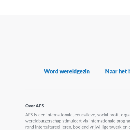
Secundaire
Word wereldgezin
Naar het 
navigatie
Over AFS
AFS is een internationale, educatieve, social profit organ
wereldburgerschap stimuleert via internationale progr
rond intercultureel leren, boeiend vrijwilligerswerk e