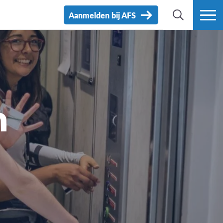
Aanmelden bij AFS
ZOEK
MEER
n