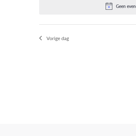
navigatie
Evenementen
Geen even
datum.
met
keyword.
Vorige dag