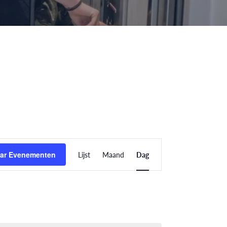
Evenement
ar Evenementen
Lijst
Maand
Dag
weergaven
navigatie