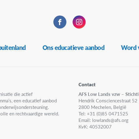
Facebook
Instagram
buitenland
Ons educatieve aanbod
Word v
Contact
isatie die actief
AFS Low Lands vzw – Sticht
amma’s, een educatief aanbod
Hendrik Consciencestraat 52
n onderwijsondersteuning.
2800 Mechelen, België
olle en rechtvaardige wereld.
Tel: +31 (0)85 0471525
Email:
lowlands@afs.org
KvK: 40532007