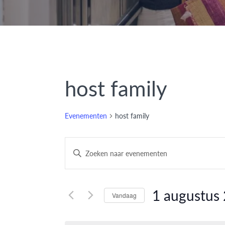
host family
Evenementen
host family
Evenementen
Vul
een
Zoeken
keyword
en
in.
1 augustus
Vandaag
Zoek
weergeven
Selecteer
voor
een