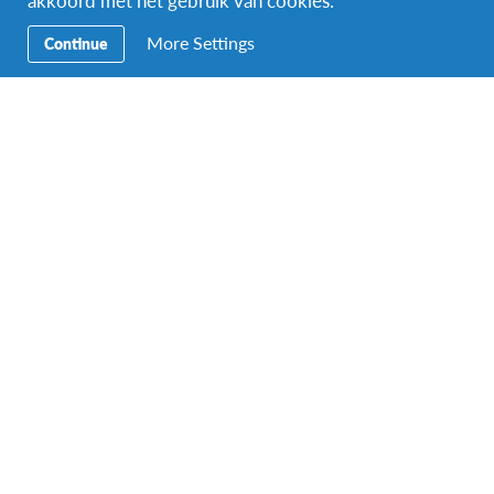
More Settings
Continue
Facebook
Instagram
Secundaire
Word wereldgezin
navigatie
Naar het buitenland
Ons educatieve aanbod
Word vrijwilliger
Aanmelden bij AFS
Contact