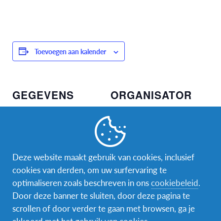
Toevoegen aan kalender
GEGEVENS
ORGANISATOR
Datum:
AFS Low Lands regio
Nederland
9 oktober 2024
Tijd:
Deze website maakt gebruik van cookies, inclusief
20:00 - 22:00
cookies van derden, om uw surfervaring te
Evenement Categorie:
optimaliseren zoals beschreven in ons
cookiebeleid
.
Infomoment
Door deze banner te sluiten, door deze pagina te
scrollen of door verder te gaan met browsen, ga je
akkoord met het gebruik van cookies.