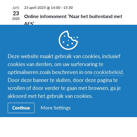
23 april 2025 @ 14:00
-
15:30
APR
23
Online infomoment ‘Naar het buitenland met
2025
AFS’
Online
Deze website maakt gebruik van cookies, inclusief
cookies van derden, om uw surfervaring te
optimaliseren zoals beschreven in ons
cookiebeleid
.
Door deze banner te sluiten, door deze pagina te
scrollen of door verder te gaan met browsen, ga je
Facebook
Instagram
akkoord met het gebruik van cookies.
Secundaire
Word wereldgezin
More Settings
Continue
navigatie
Naar het buitenland
Ons educatieve aanbod