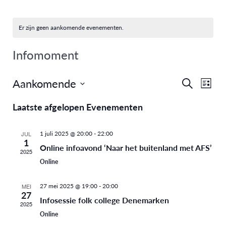
Er zijn geen aankomende evenementen.
Infomoment
Aankomende
Eve
Evenem
Zoeken
Lijst
Selecteer
weer
Zoeken
Laatste afgelopen Evenementen
een
navi
en
datum.
1 juli 2025 @ 20:00
-
22:00
JUL
1
weergev
Online infoavond ‘Naar het buitenland met AFS’
2025
Online
navigati
27 mei 2025 @ 19:00
-
20:00
MEI
27
Infosessie folk college Denemarken
2025
Online