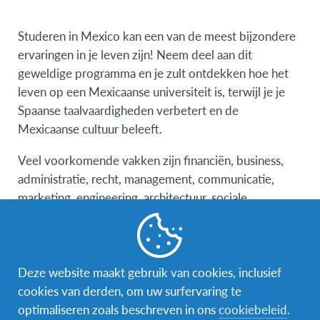
Studeren in Mexico kan een van de meest bijzondere
ervaringen in je leven zijn! Neem deel aan dit
geweldige programma en je zult ontdekken hoe het
leven op een Mexicaanse universiteit is, terwijl je je
Spaanse taalvaardigheden verbetert en de
Mexicaanse cultuur beleeft.
Veel voorkomende vakken zijn financiën, business,
administratie, recht, management, communicatie,
marketing, engineering, architectuur, sociale
wetenschappen, toerisme en internationale
betrekkingen.
Het kiezen van de juiste opleiding kan een moeilijke
Deze website maakt gebruik van cookies, inclusief
beslissing zijn, dus waarom zou je je niet
cookies van derden, om uw surfervaring te
onderdompelen in jouw interessegebied en kijken of
optimaliseren zoals beschreven in ons
cookiebeleid
.