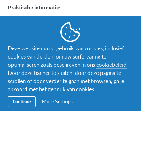
Praktische informatie:
Alle kosten in verband met je deelname aan het
project zijn inbegrepen (eten, accommodatie en
oriëntaties). Je moet wel rekening houden met
300 euro aan kosten voor lesmateriaal (afhankelijk
Deze website maakt gebruik van cookies, inclusief
van de vakken die je volgt).
cookies van derden, om uw surfervaring te
Je zal zakgeld voor persoonlijke uitgaven moeten
optimaliseren zoals beschreven in ons
cookiebeleid
.
voorzien. Denemarken is een duur land, dus we
Door deze banner te sluiten, door deze pagina te
raden je toch een minimum van 160 euro per
scrollen of door verder te gaan met browsen, ga je
maand aan.
akkoord met het gebruik van cookies.
Een AFS-vrijwilliger zal je van de luchthaven
oppikken en je op de trein naar het folk college
More Settings
Continue
zetten, waar je opgewacht zal worden.
Je zal uitgenodigd worden op een
oriëntatieweekend van AFS.