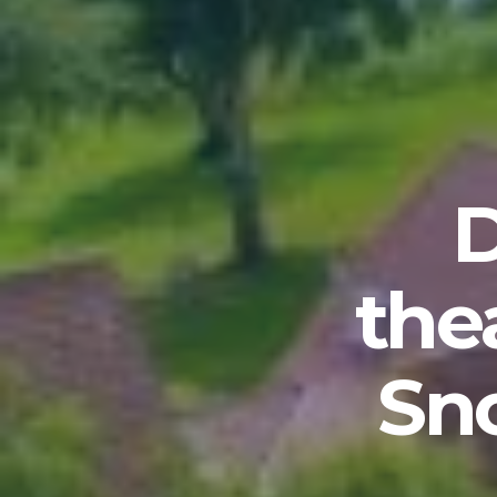
D
the
Sno