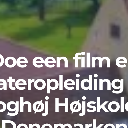
oe een film 
ateropleiding
ghøj Højskol
Denemarken