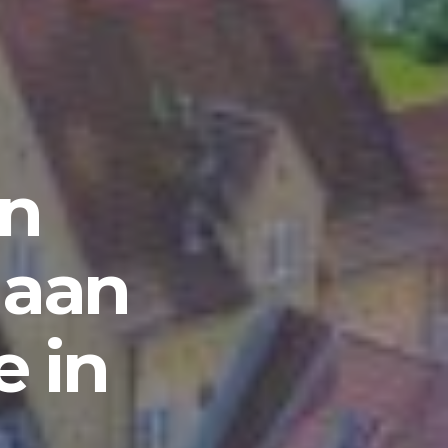
en
 aan
e in