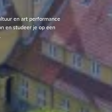
cultuur en art performance
n en studeer je op een
.