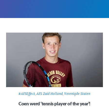
#AFSEffect
,
AFS Zuid Holland
,
Verenigde Staten
Coen werd ‘tennis player of the year’!