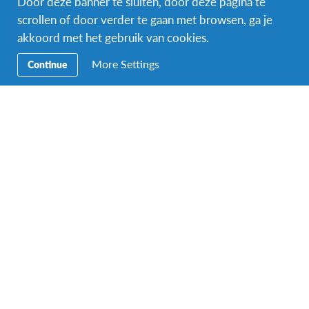
Door deze banner te sluiten, door deze pagina te
scrollen of door verder te gaan met browsen, ga je
akkoord met het gebruik van cookies.
More Settings
Continue
Facebook
Instagram
Secundaire
Word wereldgezin
navigatie
Naar het buitenland
Ons educatieve aanbod
Word vrijwilliger
Aanmelden bij AFS