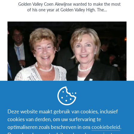
Golden Valley Coen Alewijnse wanted to make the most
of his one year at Golden Valley High. The…
#AFSEffect
,
AFS Friesland
,
Jubileum
,
Verenigde Staten
Louise in Oregon, USA 1961-1962
Deze website maakt gebruik van cookies, inclusief
cookies van derden, om uw surfervaring te
“AFS heeft de internationale koers in mijn leven mogelijk
gemaakt” AFS Nederland bestaat dit jaar 70 jaar in
optimaliseren zoals beschreven in ons
cookiebeleid
.
Nederland. Dit…