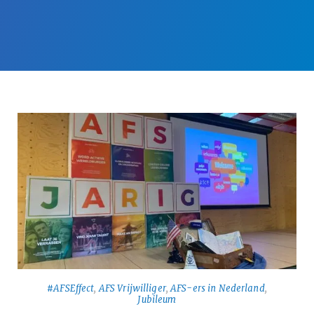
#AFSEffect
,
AFS Vrijwilliger
,
AFS-ers in Nederland
,
Jubileum