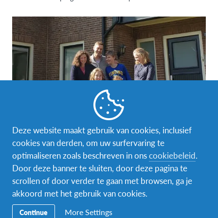
Deze website maakt gebruik van cookies, inclusief
#AFSEffect
,
Gastgezin
cookies van derden, om uw surfervaring te
optimaliseren zoals beschreven in ons
cookiebeleid
.
Interview met gastouder Tibo Jansingh
Door deze banner te sluiten, door deze pagina te
De familie Jansingh uit Amersfoort heeft sinds eind
scrollen of door verder te gaan met browsen, ga je
augustus de Letse Madara in huis. Madara is via
akkoord met het gebruik van cookies.
uitwisselingsorganisatie AFS 10…
More Settings
Continue