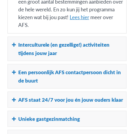
een groot aantal bestemmingen aanbieden over
de hele wereld. En zo kun jij het programma
kiezen wat bij jou past!
Lees hier
meer over
AFS.
Interculturele (en gezellige!) activiteiten
tijdens jouw jaar
Intercultureel leren staat bij AFS bovenaan!
Een persoonlijk AFS contactpersoon dicht in
Gedurende jouw uitwisseling organiseert AFS in
de buurt
jouw regio meerdere workshops en
(meerdaagse) activiteiten om actief aan de slag
Elke AFS deelnemer wordt persoonlijk begeleid
AFS staat 24/7 voor jou én jouw ouders klaar
te gaan met jouw interculturele ervaring. Hier
door een ervaringsdeskundige in de buurt. AFS
leer je niet alleen ontzettend veel, je ontmoet
heeft een sterk netwerk van vrijwilligers die al
ook alle andere AFS’ers in jouw land en leert
Wij maken jouw veiligheid onze nummer één
Unieke gastgezinmatching
jaren bekend zijn met de werkwijze. De
iedereen goed kennen. Neem een kijkje op de
prioriteit! Naast je persoonlijke contactpersoon
contactpersoon van iedere AFS’er staat klaar
activiteitenpagina van AFS, dit geeft je een
zijn onze AFS kantoren 24/7 bereikbaar, je kunt