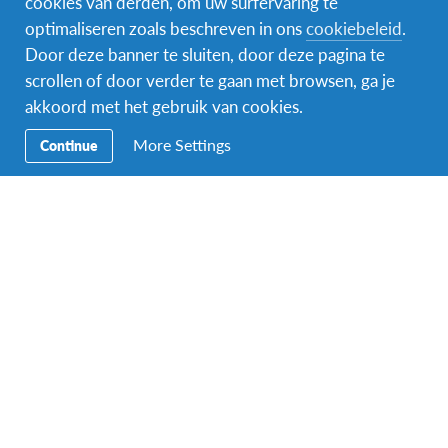
cookies van derden, om uw surfervaring te
optimaliseren zoals beschreven in ons
cookiebeleid
.
Door deze banner te sluiten, door deze pagina te
scrollen of door verder te gaan met browsen, ga je
akkoord met het gebruik van cookies.
More Settings
Continue
Meld je aan!
Onze grondige inschrijvingsprocedure zorgt ervoor
dat we je goed leren kennen. Zo kunnen we jouw
AFS-ervaring afstemmen op jouw behoeftes!
Aanmelden