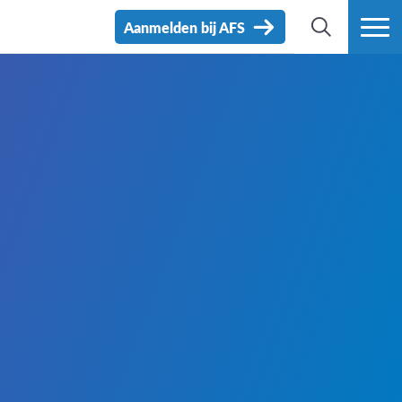
Aanmelden bij AFS
ZOEK
MEER