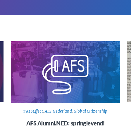
#AFSEffect
,
AFS Nederland
,
Global Citizenship
AFS Alumni.NED: springlevend!