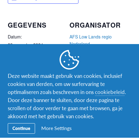
GEGEVENS
ORGANISATOR
Datum:
AFS Low Lands regio
Nederland
29 augustus 2024
Tijd:
19:00 - 20:00
Deze website maakt gebruik van cookies, inclusief
Evenement Categorie:
cookies van derden, om uw surfervaring te
Gastgezin
optimaliseren zoals beschreven in ons
cookiebeleid
.
Evenement Tags:
Door deze banner te sluiten, door deze pagina te
AFSeffect
,
gastgezin
,
scrollen of door verder te gaan met browsen, ga je
gastvrij
,
host family
,
akkoord met het gebruik van cookies.
infomoment
,
interculturele
ervaring
,
Uitwisseling
,
More Settings
Continue
Wereldgezin