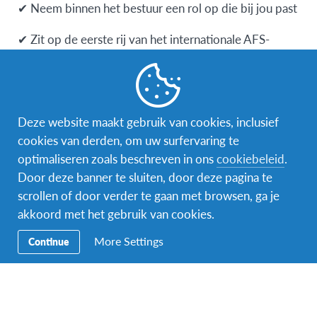
✔ Neem binnen het bestuur een rol op die bij jou past
✔ Zit op de eerste rij van het internationale AFS-
netwerk en krijg toegang tot tal van boeiende
(internationale) communities, trainingen en (digitale)
bijeenkomsten
Deze website maakt gebruik van cookies, inclusief
cookies van derden, om uw surfervaring te
Wat doet het AFS Low Lands bestuur?
optimaliseren zoals beschreven in ons
cookiebeleid
.
Door deze banner te sluiten, door deze pagina te
Het Low Lands bestuur bewaakt
de financiële
scrollen of door verder te gaan met browsen, ga je
gezondheid en het financiële beleid
van de
akkoord met het gebruik van cookies.
organisatie. Dit gaat over het opvolgen,
controleren, voorbereiden en goedkeuren van
More Settings
Continue
de jaarrekening, het budget, de prijszetting van
onze uitwisselingsprogramma’s en educatieve
diensten & producten, (project)subsidies,
beurssystemen, (bedrijfs)sponsoring,…